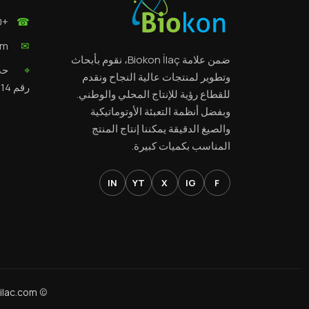
+90 505 305 62 77
☎
om
✉
ضمن علامة Biokon İlaç، نقوم بأبحاث
⌖
وتطوير لمنتجات عالية النجاح ونقدم
رقم 14، قرطاي/قونية
للقطاع رؤية للإنتاج المحلي والوطني.
وبفضل أنظمة التعبئة الأوتوماتيكية
والصيغ الدقيقة يمكننا إنتاج المنتج
المناسب بكميات كبيرة.
IN
YT
X
IG
F
ilac.com
©