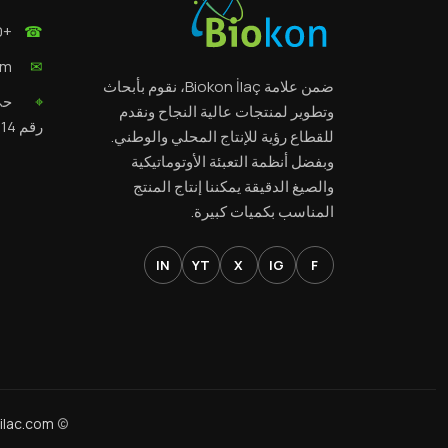
+90 505 305 62 77
☎
om
✉
ضمن علامة Biokon İlaç، نقوم بأبحاث
⌖
وتطوير لمنتجات عالية النجاح ونقدم
رقم 14، قرطاي/قونية
للقطاع رؤية للإنتاج المحلي والوطني.
وبفضل أنظمة التعبئة الأوتوماتيكية
والصيغ الدقيقة يمكننا إنتاج المنتج
المناسب بكميات كبيرة.
IN
YT
X
IG
F
ilac.com
©